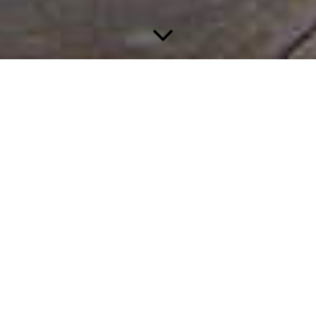
Unser Service für Sie
Service wird bei uns groß geschrieben.
Zuverlässigkeit und hohes fachliches und handwerkliches
Können sind für uns die Grundlagen unseres Erfolgs. Bei uns
finden Sie kundenfreundlichen Service von der Anfrage bis zur
detaillierten und transparenten Rechnungsstellung.
Wir sind für Sie da!
Sie vermissen noch etwas, haben Fragen oder auch
Anregungen? Nehmen Sie doch einfach Kontakt mit uns auf.
Sie erreichen uns telefonisch oder per E-Mail.
Ruf Nr. 03583 511632
Mail: w.seidler@gmx.de
Auf Ihre Anfrage freuen wir uns!